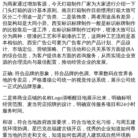
为商家通过增加客源，今天灯箱制作厂家为大家进行介绍一下
门头灯箱的设计基本原则。南京灯箱制作目前惯用灯箱大致可
区分二个用途一是广告类、二是装饰类，两者用途虽有差异，
但架构却是大同小异。西安标识标牌制作一般是标识标牌制作
的比较靠后一道工序，在标识标牌制作过程中，喷漆大致可以
分为两种：喷漆的工艺和手刷漆的工艺，这两种工艺流程是基
本相似的。西安广告公司要为广告客户的产品计划、产品设
计、市场定位、营销策略、广告活动和公共关系等方面提供A
的综合信息，为客户提供各方面的咨询服务，从而实现企业资
源的合理流向与最佳配置，推动经营企业的发展。
正确: 符合品牌的形象，符合品牌的色调。苹果数码在世界各
地的专卖店，严格遵循公司统一的视觉传达系统，展示公司统
一正式的品牌形象。
二是将商业店铺的名称Logo清晰醒目地展示出来，明确标明
经营范围、麦当劳店招牌的设计，明确宣传服务项目和24小时
服务时间。
和谐，符合当地政府政策要求，符合当地文化习俗，与周五建
筑环境协调。星巴克在福建古镇开店，优秀的企业知道如何尊
重当地的历史和文化，知道如何低调进入建筑或自然环境购